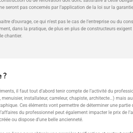
onstruction ou de rénovation doit donc satisfaire à cette obligati
 ne seront pas concernés par l’application de la loi sur la garant
maitre d’ouvrage, ce qui n’est pas le cas de l’entreprise ou du con
ment, dans la pratique, de plus en plus de constructeurs exigent
e chantier.
 ?
ments, il faut tout d’abord tenir compte de l’activité du profess
r, menuisier, installateur, carreleur, chapiste, architecte…) mais a
aphique. Ces éléments vont permettre de déterminer une partie d
e d’affaires du professionnel peut également impacter le prix de 
re créée ou dispose d’une belle ancienneté.