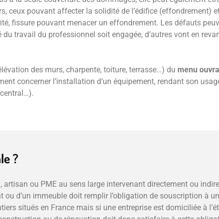
eux pouvant affecter la solidité de l’édifice (effondrement) et 
éité, fissure pouvant menacer un effondrement. Les défauts peuv
du travail du professionnel soit engagée, d’autres vont en revanc
lévation des murs, charpente, toiture, terrasse…) du
menu ouvr
nt concerner l’installation d’un équipement, rendant son usag
central…).
le ?
l, artisan ou PME au sens large intervenant directement ou indir
 ou d’un immeuble doit remplir l’obligation de souscription à u
iers situés en France mais si une entreprise est domiciliée à l’ét