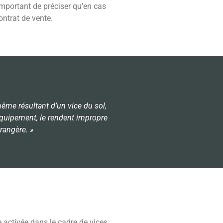
t important de préciser qu’en cas
ontrat de vente.
ême résultant d’un vice du sol,
’équipement, le rendent impropre
rangère. »
 activée dans le cadre de vices.