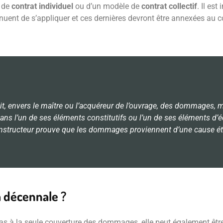
e de
contrat individuel
ou d’un modèle de
contrat collectif
. Il es
nuent de s’appliquer et ces dernières devront être annexées au c
it, envers le maître ou l’acquéreur de l’ouvrage, des dommages, m
 dans l’un de ses éléments constitutifs ou l’un de ses éléments d
e constructeur prouve que les dommages proviennent d’une cause ét
a décennale ?
 pas à la seule couverture des dommages, elle peut également être