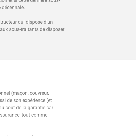
on et si cette dernière sous-
ie décennale.
structeur qui dispose d’un
 aux sous-traitants de disposer
ionnel (maçon, couvreur,
ussi de son expérience (et
u coût de la garantie car
l’assurance, tout comme