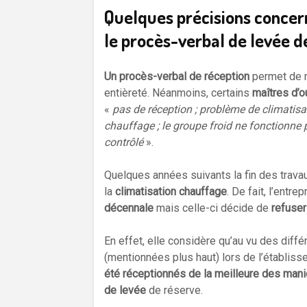
Quelques précisions concern
le procès-verbal de levée d
Un procès-verbal de réception
permet de m
entièreté. Néanmoins, certains
maîtres d’
«
pas de réception ; problème de climatisat
chauffage ; le groupe froid ne fonctionne p
contrôlé
».
Quelques années suivants la fin des trava
la
climatisation chauffage
. De fait, l’entre
décennale
mais celle-ci décide de
refuser
En effet, elle considère qu’au vu des diff
(mentionnées plus haut) lors de l’établis
été réceptionnés de la meilleure des man
de levée
de réserve.