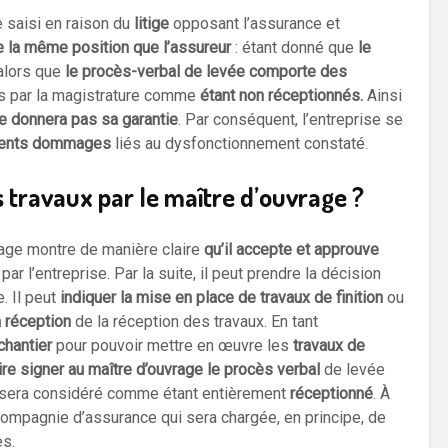
e saisi en raison du
litige
opposant l’assurance et
e la même position que l’assureur
: étant donné que
le
alors que
le procès-verbal de levée comporte des
és par la magistrature comme
étant non réceptionnés.
Ainsi
e donnera pas sa garantie
. Par conséquent, l’entreprise se
férents dommages
liés au dysfonctionnement constaté.
 travaux par le maître d’ouvrage ?
vrage montre de manière claire
qu’il accepte et approuve
par l’entreprise. Par la suite, il peut prendre la décision
. Il peut
indiquer la mise en place de travaux de finition
ou
 réception
de la réception des travaux. En tant
chantier
pour pouvoir mettre en œuvre les
travaux de
ire signer au maître d’ouvrage le procès verbal
de levée
r sera considéré comme étant entièrement
réceptionné
. À
a compagnie d’assurance qui sera chargée, en principe, de
s.