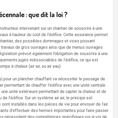
ennale : que dit la loi ?
nstructeur intervenant sur un chantier de souscrire à une
avaux à hauteur du coût de l’édifice. Cette assurance permet
u chantier, des possibles dommages et vices pouvant
s travaux de gros ouvrages ainsi que de menus ouvrages
égislation prévoit également l’obligation de souscrire à une
uipements jugés indissociables de l’édifice, ce qui est
e à chaleur (air air, ou air eau).
au) pour un plancher chauffant va nécessiter le passage de
er permettant de chauffer l’édifice avec une unité centrale.
 une unité extérieure permettant de capter la chaleur et de
 de l’édifice. Sur un système air air, le principe est
 sont installés dans les pièces de vie pour envoyer de l’air
tants d’effectuer des hernies importantes pour faire passer
exes nécessitent des compétences spécifiques vis-à-vis de